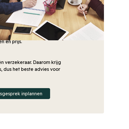
jouw persoonlijke situatie
vergelijken wij de
rdere verzekeraars; we
 aanbod voor jou. We kijken
 en prijs.
én verzekeraar. Daarom krijg
es, dus het beste advies voor
gsgesprek inplannen