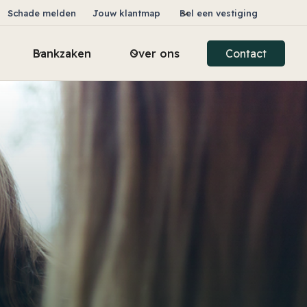
Schade melden
Jouw klantmap
Bel een vestiging
Bankzaken
Over ons
Contact