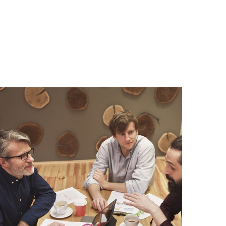
rzekeringen
 je klaar
en kiezen van de juiste
t onze zakelijke