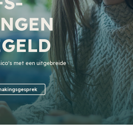
FS-
INGEN
EGELD
sico's met een uitgebreide
smakingsgesprek