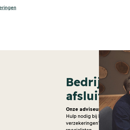
eringen
Bedrijfsve
afsluiten
Onze adviseurs staan voor
Hulp nodig bij het afsluiten 
verzekeringen?
Bel
of
mail
me