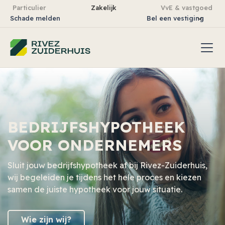
Particulier
Zakelijk
VvE & vastgoed
Schade melden
Bel een vestiging
BEDRIJFSHYPOTHEEK
VOOR ONDERNEMERS
Sluit jouw bedrijfshypotheek af bij Rivez-Zuiderhuis,
wij begeleiden je tijdens het hele proces en kiezen
samen de juiste hypotheek voor jouw situatie.
Wie zijn wij?