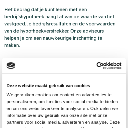
Het bedrag dat je kunt lenen met een
bedrijfshypotheek hangt af van de waarde van het
vastgoed, je bedrijfsresultaten en de voorwaarden
van de hypotheekverstrekker. Onze adviseurs
helpen je om een nauwkeurige inschatting te
maken.
Wat zijn de kosten verbonden aan
een bedrijfshypotheek?
Deze website maakt gebruik van cookies
We gebruiken cookies om content en advertenties te
Naast de rente die je betaalt over de lening, kunnen
personaliseren, om functies voor social media te bieden
er andere kosten zijn zoals taxatiekosten,
en om ons websiteverkeer te analyseren. Ook delen we
informatie over uw gebruik van onze site met onze
notariskosten, en advies- of bemiddelingskosten.
partners voor social media, adverteren en analyse. Deze
Rivez-Zuiderhuis zorgt voor transparantie, zodat je