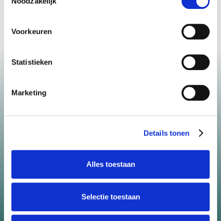
Noodzakelijk
Lees meer
Voorkeuren
Statistieken
Marketing
WIJ ZIJN ER OM JOU
TE HELPEN
Details tonen
Ga je samenwonen, wil je eerder stoppen met
werken, heb je een bedrijf met personeel of wil
Alles toestaan
je gaan verbouwen? Wij denken graag met je
mee. Een eerste gesprek is altijd gratis en
Selectie toestaan
vrijblijvend.