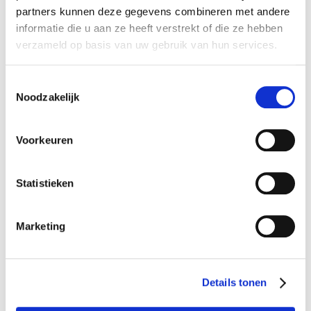
mail ons
partners kunnen deze gegevens combineren met andere
informatie die u aan ze heeft verstrekt of die ze hebben
08:30 - 17:00 uur; daarbuiten op afspraak
MA-VR
verzameld op basis van uw gebruik van hun services.
Vestiging Weert
Toestemmingsselectie
Noodzakelijk
Voorkeuren
Statistieken
Horn
Marketing
Raadhuisplein 4, 6085 BZ
mail ons
Details tonen
08:30 – 12:30 uur
MA-VR