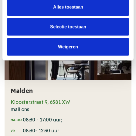
13:30 - 17:00 uur;
Alles toestaan
daarbuiten op afspraak
Vestiging Horn
Selectie toestaan
Weigeren
Malden
Kloosterstraat 9, 6581 XW
mail ons
08:30 - 17:00 uur;
MA-DO
08:30- 12:30 uur
VR