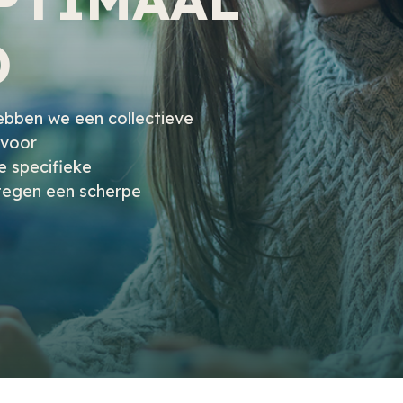
D
bben we een collectieve
 voor
 specifieke
 tegen een scherpe