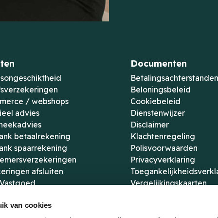
ten
Documenten
songeschiktheid
Betalingsachterstande
fsverzekeringen
Beloningsbeleid
merce / webshops
Cookiebeleid
ieel advies
Dienstenwijzer
heekadvies
Disclaimer
ank betaalrekening
Klachtenregeling
ank spaarrekening
Polisvoorwaarden
emersverzekeringen
Privacyverklaring
eringen afsluiten
Toegankelijkheidsverkl
 Vastgoed
Vergelijkingskaarten
jk betalen & sparen
Bekijk alle documenten
ik van cookies