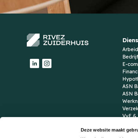
Diens
Arbeid
Bedrij
E-com
Financ
Hypot
ASN B
ASN B
Werkn
Verzek
VvE &
Zakeli
Deze website maakt gebru