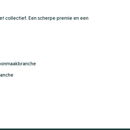
t collectief. Een scherpe premie en een
choonmaakbranche
ranche