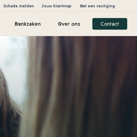
Schade melden
Jouw klantmap
Bel een vestiging
Bankzaken
Over ons
Contact