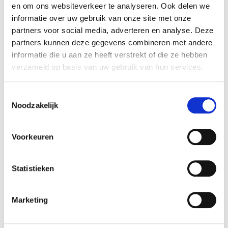
en om ons websiteverkeer te analyseren. Ook delen we
wordt geoptimaliseerd.
informatie over uw gebruik van onze site met onze
partners voor social media, adverteren en analyse. Deze
partners kunnen deze gegevens combineren met andere
Wat is het voordeel van een
informatie die u aan ze heeft verstrekt of die ze hebben
verzameld op basis van uw gebruik van hun services.
samenwerking met Rivez-Zuiderhuis
op basis van fee afspraken?
Toestemmingsselectie
Noodzakelijk
Samenwerken op basis van transparante fee
Voorkeuren
afspraken betekent dat je precies weet waar je aan
toe bent. Dit zorgt voor een duidelijke
kostenstructuur zonder verborgen kosten, wat
Statistieken
bijdraagt aan een duurzame en betrouwbare
samenwerking.
Marketing