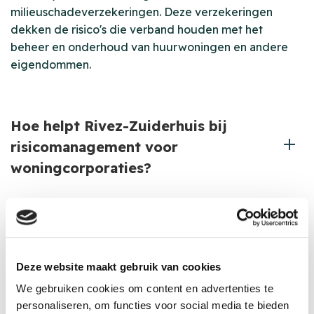
milieuschadeverzekeringen. Deze verzekeringen
dekken de risico's die verband houden met het
beheer en onderhoud van huurwoningen en andere
eigendommen.
Hoe helpt Rivez-Zuiderhuis bij
risicomanagement voor
woningcorporaties?
Onze adviseurs voeren een uitgebreide analyse uit
van de risico's die jouw woningcorporatie loopt. We
bieden advies over het vermijden, beperken of
Deze website maakt gebruik van cookies
verzekeren van deze risico's. Door regelmatige
We gebruiken cookies om content en advertenties te
evaluaties en proactieve ondersteuning zorgen we
personaliseren, om functies voor social media te bieden
ervoor dat jouw risicomanagement voortdurend