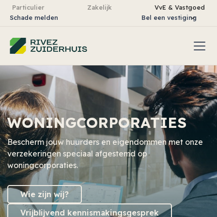
Particulier
Zakelijk
VvE & Vastgoed
Schade melden
Bel een vestiging
WONINGCORPORATIES
Bescherm jouw huurders en eigendommen met onze
verzekeringen speciaal afgestemd op
woningcorporaties.
Wie zijn wij?
Vrijblijvend kennismakingsgesprek