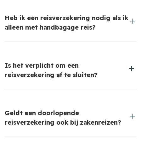
Een oldtimerverzekering biedt vaak gunstigere
premies en voorwaarden voor klassieke auto's, maar
Heb ik een reisverzekering nodig als ik
heeft beperkingen op gebruik en rijafstand.
alleen met handbagage reis?
Ja, een reisverzekering dekt meer dan alleen je
bagage, zoals medische kosten en annuleringen.
Is het verplicht om een
reisverzekering af te sluiten?
Nee, maar het is wel verstandig zodat je
onverwachte kosten voorkomt tijdens je reis.
Geldt een doorlopende
reisverzekering ook bij zakenreizen?