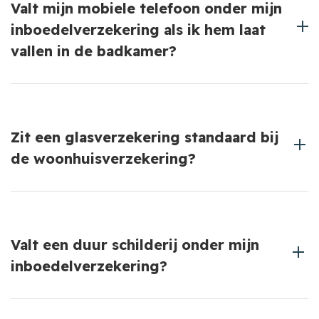
Valt mijn mobiele telefoon onder mijn
schade aan derden.
inboedelverzekering als ik hem laat
vallen in de badkamer?
Schade door vallen kan worden gedekt, afhankelijk
van de polisvoorwaarden van je
Zit een glasverzekering standaard bij
inboedelverzekering. Neem contact op met onze
de woonhuisverzekering?
adviseurs voor meer informatie.
Nee, een glasverzekering moet je meestal apart
afsluiten. Dit kan ook als een aanvulling op je
Valt een duur schilderij onder mijn
woonhuisverzekering.
inboedelverzekering?