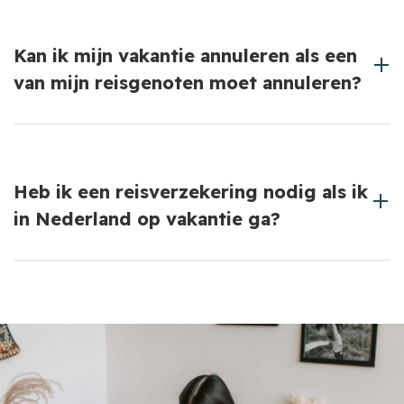
Dit hangt af van de polisvoorwaarden. Sommige
doorlopende reisverzekeringen dekken alleen
Kan ik mijn vakantie annuleren als een
privévakanties.
van mijn reisgenoten moet annuleren?
Dit kan mogelijk zijn, afhankelijk van de
voorwaarden van je annuleringsverzekering.
Heb ik een reisverzekering nodig als ik
in Nederland op vakantie ga?
Ja, een reisverzekering kan ook nuttig zijn bij
vakanties in eigen land, vooral voor
annuleringsdekking en medische kosten.