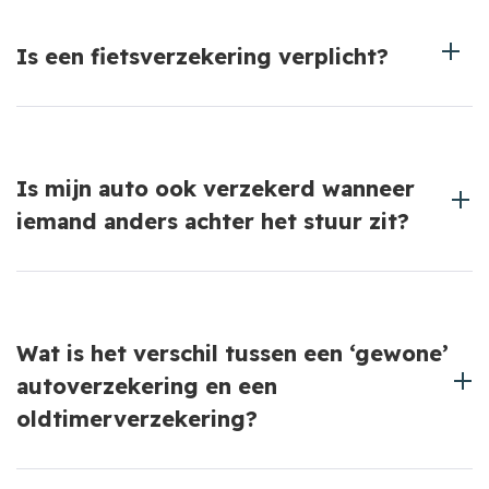
Een aanhanger is niet standaard verzekerd onder
een autoverzekering en moet apart worden
Is een fietsverzekering verplicht?
verzekerd.
Nee, maar het is handig om je fiets te verzekeren,
vooral bij dure of elektrische modellen.
Is mijn auto ook verzekerd wanneer
iemand anders achter het stuur zit?
Ja, in de meeste gevallen is je auto verzekerd,
ongeacht wie er rijdt, zolang deze persoon
Wat is het verschil tussen een ‘gewone’
toestemming heeft van jou.
autoverzekering en een
oldtimerverzekering?