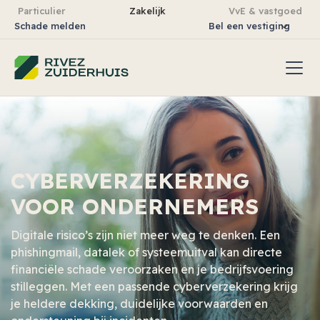
Particulier
Zakelijk
VvE & vastgoed
Schade melden
Bel een vestiging
CYBERVERZEKERING
VOOR ONDERNEMERS
Digitale risico’s zijn niet meer weg te denken. Een
phishingmail, datalek of systeemuitval kan directe
financiële schade veroorzaken en je bedrijfsvoering
stilleggen. Met een passende cyberverzekering krijg
je heldere dekking, duidelijke voorwaarden en