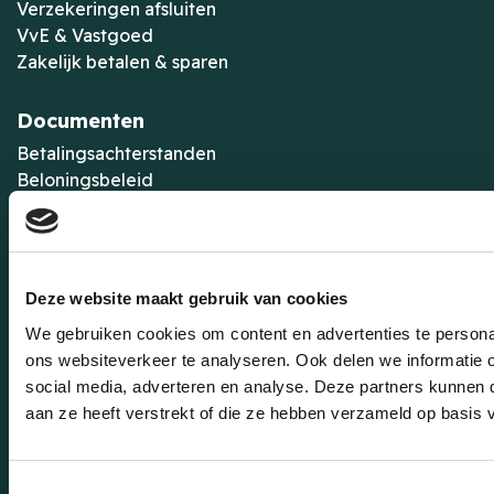
Verzekeringen afsluiten
VvE & Vastgoed
Zakelijk betalen & sparen
Documenten
Betalingsachterstanden
Beloningsbeleid
Cookiebeleid
Dienstenwijzer
Disclaimer
Klachtenregeling
Deze website maakt gebruik van cookies
Polisvoorwaarden
We gebruiken cookies om content en advertenties te persona
Privacyverklaring
ons websiteverkeer te analyseren. Ook delen we informatie 
Toegankelijkheidsverklaring
social media, adverteren en analyse. Deze partners kunnen
Vergelijkingskaarten
aan ze heeft verstrekt of die ze hebben verzameld op basis 
Bekijk alle documenten
Rivez Zuiderhuis
Toestemmingsselectie