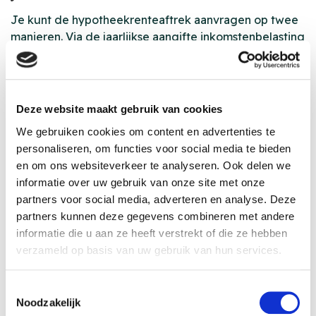
Je kunt de hypotheekrenteaftrek aanvragen op twee
manieren. Via de jaarlijkse aangifte inkomstenbelasting
ontvang je het voordeel achteraf in één keer. Via een
maandelijkse voorlopige teruggave profiteer je direct
van lagere netto maandlasten. Wijzigt je inkomen
gedurende het jaar, pas de voorlopige aanslag dan
Deze website maakt gebruik van cookies
tijdig aan.
We gebruiken cookies om content en advertenties te
Belangrijk: de peildatum 2013. Hypotheken afgesloten
personaliseren, om functies voor social media te bieden
vanaf 1 januari 2013 geven alleen recht op renteaftrek
en om ons websiteverkeer te analyseren. Ook delen we
als je annuïtair of lineair aflost binnen 30 jaar.
informatie over uw gebruik van onze site met onze
Hypotheken van vóór 2013, ook de aflossingsvrije
partners voor social media, adverteren en analyse. Deze
vorm, vallen onder de oude regels en behouden hun
partners kunnen deze gegevens combineren met andere
recht op aftrek.
informatie die u aan ze heeft verstrekt of die ze hebben
verzameld op basis van uw gebruik van hun services.
Hypotheek boetevrij
aflossen: meer ruimte
Toestemmingsselectie
Noodzakelijk