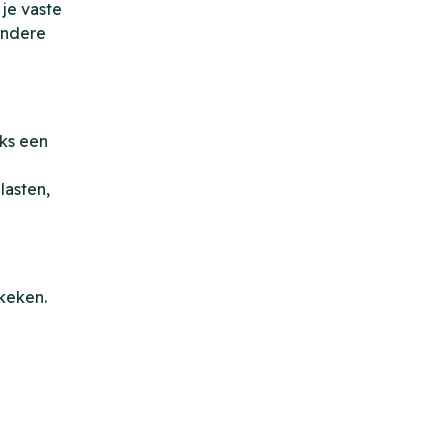
 je vaste
 andere
jks een
lasten,
ekeken.