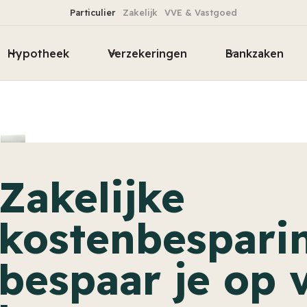
Particulier
Zakelijk
VVE & Vastgoed
Hypotheek
Verzekeringen
Bankzaken
Zakelijke
kostenbespari
bespaar je op 