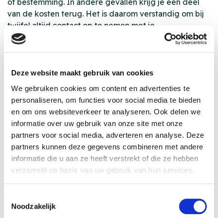
of bestemming. In andere gevallen krijg je een deel
van de kosten terug. Het is daarom verstandig om bij
twijfel altijd contact op te nemen met je
reisorganisatie of verzekeraar.
Waar moet je op letten
Deze website maakt gebruik van cookies
bij je reisverzekering
We gebruiken cookies om content en advertenties te
vóór vertrek?
personaliseren, om functies voor social media te bieden
en om ons websiteverkeer te analyseren. Ook delen we
Calamiteiten zijn nooit helemaal te voorspellen. Toch
informatie over uw gebruik van onze site met onze
kun je jezelf goed voorbereiden. Controleer vóór
partners voor social media, adverteren en analyse. Deze
vertrek altijd:
partners kunnen deze gegevens combineren met andere
• de dekking van je reisverzekering;
informatie die u aan ze heeft verstrekt of die ze hebben
verzameld op basis van uw gebruik van hun services.
• de voorwaarden van je annuleringsverzekering;
• of repatriëring in je polis is opgenomen;
Toestemmingsselectie
• het actuele reisadvies van Buitenlandse Zaken.
Noodzakelijk