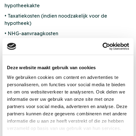
hypotheekakte
• Taxatiekosten (indien noodzakelijk voor de
hypotheek)
• NHG-aanvraagkosten
Bij Rivez-Zuiderhuis helpen we je graag
met persoonlijk advies!
Het kopen van een woning is een spannende stap. Niet
Deze website maakt gebruik van cookies
iedereen is zich bewust van de bijkomende kosten als
We gebruiken cookies om content en advertenties te
het gaat om een koopwoning. Wij zorgen ervoor dat jij
personaliseren, om functies voor social media te bieden
goed voorbereid bent en geen onverwachte
en om ons websiteverkeer te analyseren. Ook delen we
verrassingen tegenkomt. Heb je nog meer vragen
informatie over uw gebruik van onze site met onze
over kosten die je kunt verwachten of welke opties er
partners voor social media, adverteren en analyse. Deze
voor jou zijn? Laat je gegevens achter en wij nemen
partners kunnen deze gegevens combineren met andere
contact met je op. Onze adviseurs helpen je graag met
informatie die u aan ze heeft verstrekt of die ze hebben
persoonlijk advies.
verzameld op basis van uw gebruik van hun services.