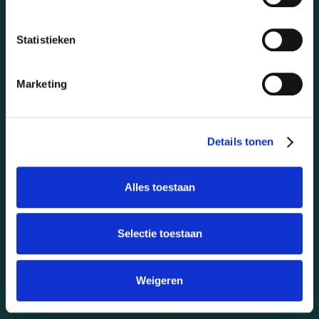
Statistieken
Marketing
Diensten
Arbeidsongeschiktheid
Bedrijfsverzekeringen
Details tonen
E-commerce / webshops
Financieel advies
Alles toestaan
Hypotheekadvies
ASN Bank betaalrekening
ASN Bank spaarrekening
Selectie toestaan
Werknemersverzekeringen
Verzekeringen afsluiten
VvE & Vastgoed
Weigeren
Zakelijk betalen & sparen