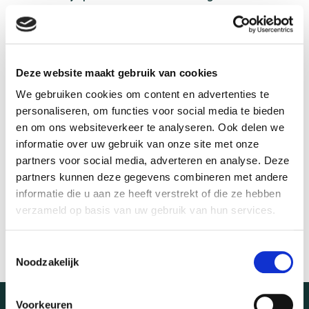
organisatie die dezelfde klantgerichte aanpak
hanteert als u van mij gewend bent.
Vanaf nu kunt u met al uw vragen terecht bij de
Deze website maakt gebruik van cookies
specialisten van Rivez-Zuiderhuis. Ik dank u hartelijk
voor het vertrouwen de afgelopen jaren en ik weet
We gebruiken cookies om content en advertenties te
zeker dat u bij hen in goede handen bent.
personaliseren, om functies voor social media te bieden
en om ons websiteverkeer te analyseren. Ook delen we
Met vriendelijke groet,
informatie over uw gebruik van onze site met onze
partners voor social media, adverteren en analyse. Deze
Ton van Alphen
partners kunnen deze gegevens combineren met andere
informatie die u aan ze heeft verstrekt of die ze hebben
088 – 8000 900
verzameld op basis van uw gebruik van hun services.
info@rivez-zuiderhuis.nl
Toestemmingsselectie
Noodzakelijk
Voorkeuren