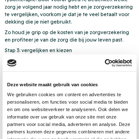
zorg je volgend jaar nodig hebt en je zorgverzekering
te vergelijken, voorkom je dat je te veel betaalt voor
dekking die je niet gebruikt.
Zo houd je grip op de kosten van je zorgverzekering
en profiteer je van de zorg die bij jouw leven past.
Stap 3: vergelijken en kiezen
De maanden november en december zijn het moment
om je zorgverzekering voor 2026 te vergelijken en
eventueel over te stappen of je huidige polis te
wijzigen bij dezelfde verzekeraar. Door middel van
Deze website maakt gebruik van cookies
onze handige
zorgvergelijker
kun je eenvoudig
We gebruiken cookies om content en advertenties te
verschillende zorgverzekeringen naast elkaar zetten.
personaliseren, om functies voor social media te bieden
Zo maak je een weloverwogen keuze die past bij jouw
en om ons websiteverkeer te analyseren. Ook delen we
wensen en budget.
informatie over uw gebruik van onze site met onze
partners voor social media, adverteren en analyse. Deze
Hulp nodig?
partners kunnen deze gegevens combineren met andere