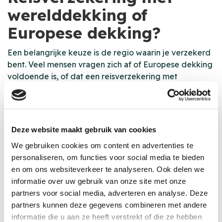
werelddekking of
Europese dekking?
Een belangrijke keuze is de regio waarin je verzekerd
bent. Veel mensen vragen zich af of Europese dekking
voldoende is, of dat een reisverzekering met
werelddekking beter past.
Europese dekking is vaak geschikt wanneer je vooral
binnen Europa reist. Ga je verder weg, bijvoorbeeld
naar Azië, Amerika of Afrika? Dan heb je meestal
Deze website maakt gebruik van cookies
werelddekking nodig. Werelddekking is vooral
We gebruiken cookies om content en advertenties te
verstandig bij:
personaliseren, om functies voor social media te bieden
• Verre rondreizen of backpackvakanties
en om ons websiteverkeer te analyseren. Ook delen we
informatie over uw gebruik van onze site met onze
• Workations buiten Europa
partners voor social media, adverteren en analyse. Deze
• Reizen waarbij je meerdere continenten bezoekt
partners kunnen deze gegevens combineren met andere
informatie die u aan ze heeft verstrekt of die ze hebben
Controleer daarbij altijd goed welke landen en