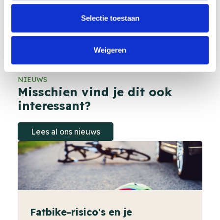
of Malden. Liever even bellen? Dat kan natuurlijk ook.
Laat je gegevens achter, dan nemen we zo snel
Selectie toestaan
mogelijk contact met je op voor een vrijblijvend
adviesgesprek.
Weigeren
NIEUWS
Misschien vind je dit ook
interessant?
Lees al ons nieuws
Fatbike-risico's en je