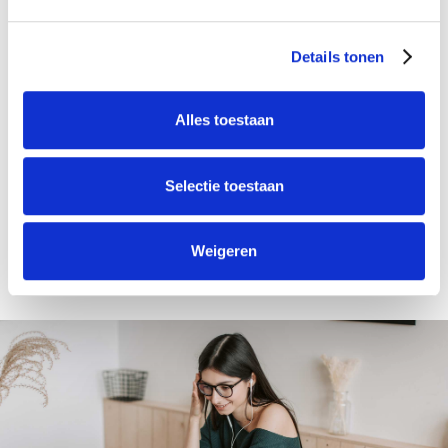
Details tonen
Overbruggingsfinanciering bij
verhuizen: houd je dubbele
Alles toestaan
woonlasten beheersbaar
Selectie toestaan
Lees meer
Weigeren